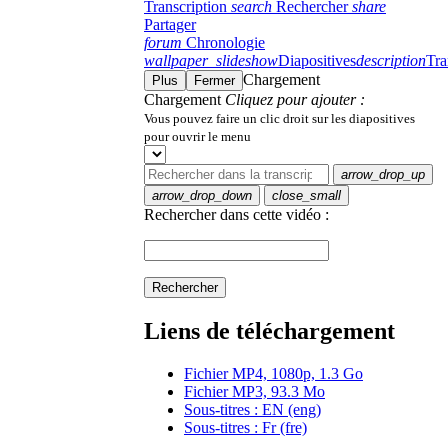
Transcription
search
Rechercher
share
Partager
forum
Chronologie
wallpaper_slideshow
Diapositives
description
Tra
Chargement
Plus
Fermer
Chargement
Cliquez pour ajouter :
Vous pouvez faire un clic droit sur les diapositives
pour ouvrir le menu
arrow_drop_up
arrow_drop_down
close_small
Rechercher dans cette vidéo :
Rechercher
Liens de téléchargement
Fichier MP4, 1080p, 1.3 Go
Fichier MP3, 93.3 Mo
Sous-titres : EN (eng)
Sous-titres : Fr (fre)